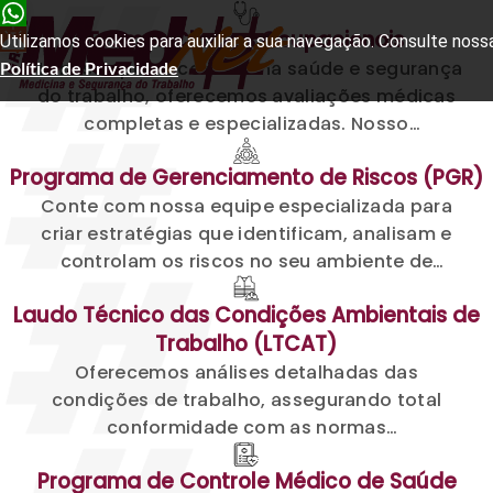
Exames Clínicos
Ocupacionais
Utilizamos cookies para auxiliar a sua navegação. Consulte noss
Na busca por excelência na saúde e segurança
Política de Privacidade
do trabalho, oferecemos avaliações médicas
completas e especializadas. Nosso
compromisso é assegurar que seus
Programa de Gerenciamento de Riscos (PGR)
colaboradores estejam aptos para
Conte com nossa equipe especializada para
desempenhar suas funções, atendendo
criar estratégias que identificam, analisam e
integralmente às exigências legais
controlam os riscos no seu ambiente de
trabalho. Garantimos segurança e saúde para
Laudo Técnico das Condições Ambientais de
todos
Trabalho (LTCAT)
Oferecemos análises detalhadas das
condições de trabalho, assegurando total
conformidade com as normas
regulamentadoras. Implementamos medidas
Programa de Controle Médico de Saúde
preventivas efetivas para um ambiente mais