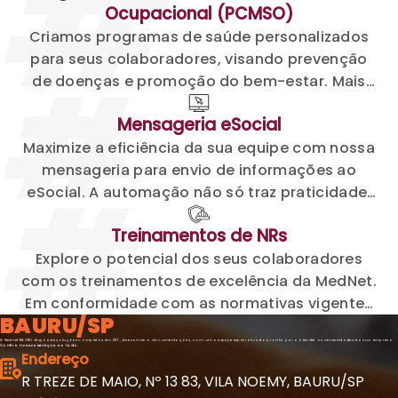
Ocupacional (PCMSO)
seguro.
Criamos programas de saúde personalizados
para seus colaboradores, visando prevenção
de doenças e promoção do bem-estar. Mais
saúde, mais produtividade, mais qualidade de
Mensageria
eSocial
vida.
Maximize a eficiência da sua equipe com nossa
mensageria para envio de informações ao
eSocial. A automação não só traz praticidade,
mas também assegura maior organização,
Treinamentos de
NRs
otimizando o tempo do seu time.
Explore o potencial dos seus colaboradores
com os treinamentos de excelência da MedNet.
Em conformidade com as normativas vigentes
BAURU/SP
em todo o território nacional, nossas
A Mednet BAURU dispõe de soluções completas em SST, de exames a documentações, com uma equipe especializada pronta para atender as necessidades da sua empresa.
capacitações são para a melhoria contínua das
Confira nossos serviços ao lado.
Endereço
práticas nas empresas.
R TREZE DE MAIO, Nº 13 83
, VILA NOEMY, BAURU/SP