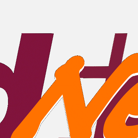
ames a documentações, com uma equipe especializada p
7 - ERGONOMIA
a Regulamentadora 17, conhecida como NR 17, estabele
mia no ambiente de trabalho. Seu objetivo é promo
am conforto, segurança e saúde aos colaboradores, prev