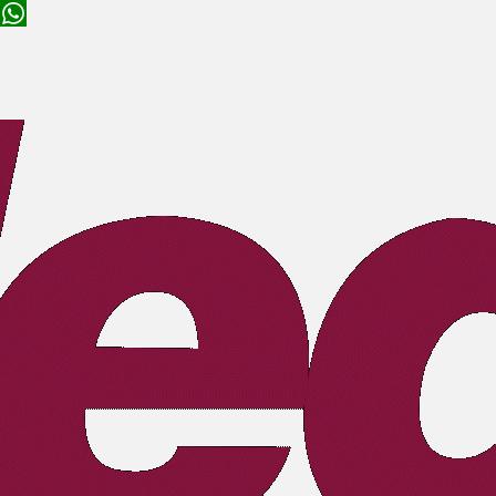
NR 17 - ERGONOMIA
A Mednet dispõe de soluções completas em SST, de ex
Confira abaixo nossos serviços.
NR 1
A Norm
ergono
garant