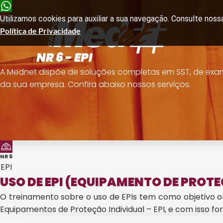
Utilizamos cookies para auxiliar a sua navegação. Consulte noss
Política de Privacidade
NR 6 - EPI
A Mednet dispõe de soluções completas em SST, de ex
da sua empresa.
Confira abaixo nossos serviços.
NR 6
EPI
USO DE EPI (EQUIPAMENTO DE PROT
O treinamento sobre o uso de EPIs tem como objetivo or
Equipamentos de Proteção Individual – EPI, e com isso 