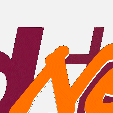
Exames Clínicos
Ocupacionais
lência na saúde e segurança do trabalho, ofere
o compromisso é assegurar que seus colaborador
funções, atendendo integralmente às exigê
Programa de Gerenciamento de Risc
especializada para criar estratégias que identif
ambiente de trabalho. Garantimos segurança e
Laudo Técnico das Condições Ambientais de 
 detalhadas das condições de trabalho, assegur
ras. Implementamos medidas preventivas efetiva
Programa de Controle Médico de Saúde Ocu
saúde personalizados para seus colaboradores, 
o bem-estar. Mais saúde, mais produtividade, mai