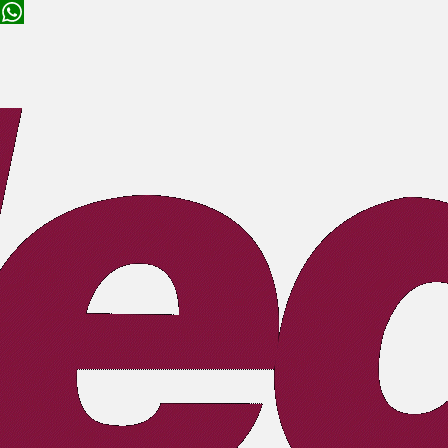
Na busca por exce
especializadas. Noss
GOIÂNIA/GO
A Mednet GOIÂNIA
dispõe de soluções
Conte com nossa equipe 
completas em SST, de
exames a
documentações, com
uma equipe
especializada pronta
para atender as
Oferecemos análises
necessidades da sua
regulamentado
empresa.
Confira nossos
serviços ao lado.
Criamos programas de 
Endereço
d