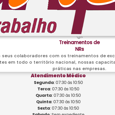
Mensageria
eSocial
da sua equipe com nossa mensageria para envio d
cidade, mas também assegura maior organização,
Treinamentos de
NRs
os seus colaboradores com os treinamentos de e
tes em todo o território nacional, nossas capaci
práticas nas empresas.
Atendimento Médico
Segunda
: 07:30 ás 10:50
Terca
: 07:30 ás 10:50
Quarta
: 07:30 ás 10:50
Quinta
: 07:30 ás 10:50
Sexta
: 07:30 ás 10:50
Sabado
: Sem expediente