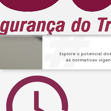
RUA 03, Nº 1421
, QD84
LOTE 08
, SETOR
CENTRAL,
GOIÂNIA/GO
Maximize a eficiência 
Telefone
só traz prati
(62) 3626-3603
Explore o potencial d
as normativas vigen