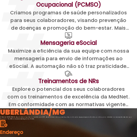
Ocupacional (PCMSO)
seguro.
Criamos programas de saúde personalizados
para seus colaboradores, visando prevenção
de doenças e promoção do bem-estar. Mais
saúde, mais produtividade, mais qualidade de
Mensageria
eSocial
vida.
Maximize a eficiência da sua equipe com nossa
mensageria para envio de informações ao
eSocial. A automação não só traz praticidade,
mas também assegura maior organização,
Treinamentos de
NRs
otimizando o tempo do seu time.
Explore o potencial dos seus colaboradores
com os treinamentos de excelência da MedNet.
Em conformidade com as normativas vigentes
UBERLÂNDIA/MG
em todo o território nacional, nossas
A Mednet UBERLÂNDIA dispõe de soluções completas em SST, de exames a documentações, com uma equipe especializada pronta para atender as necessidades da sua
capacitações são para a melhoria contínua das
empresa.
Confira nossos serviços ao lado.
práticas nas empresas.
Endereço