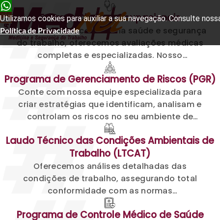
Exames Clínicos
Ocupacionais
Utilizamos cookies para auxiliar a sua navegação. Consulte noss
Na busca por excelência na saúde e segurança
Política de Privacidade
do trabalho, oferecemos avaliações médicas
completas e especializadas. Nosso
compromisso é assegurar que seus
Programa de Gerenciamento de Riscos (PGR)
colaboradores estejam aptos para
Conte com nossa equipe especializada para
desempenhar suas funções, atendendo
criar estratégias que identificam, analisam e
integralmente às exigências legais
controlam os riscos no seu ambiente de
trabalho. Garantimos segurança e saúde para
Laudo Técnico das Condições Ambientais de
todos
Trabalho (LTCAT)
Oferecemos análises detalhadas das
condições de trabalho, assegurando total
conformidade com as normas
regulamentadoras. Implementamos medidas
Programa de Controle Médico de Saúde
preventivas efetivas para um ambiente mais